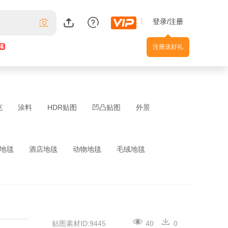
登录/注册
注册送好礼
克
涂料
HDR贴图
凹凸贴图
外景
地毯
酒店地毯
动物地毯
毛绒地毯
贴图素材ID:9445
40
0