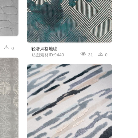
0
轻奢风格地毯
贴图素材ID:9440
31
0