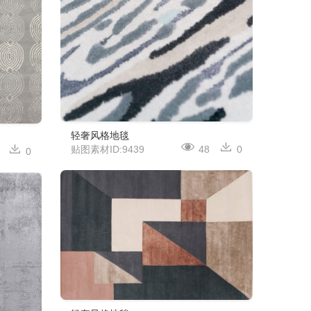
轻奢风格地毯
贴图素材ID:9439
48
0
0