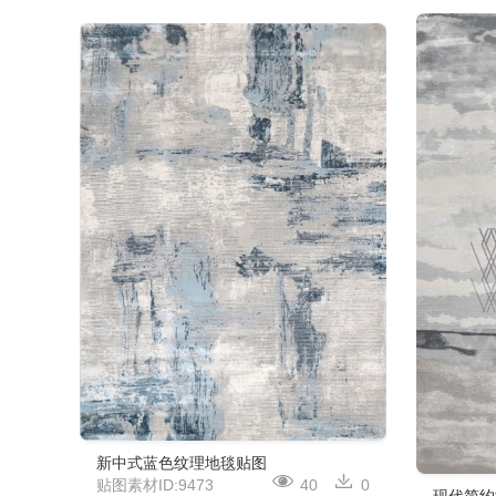
新中式蓝色纹理地毯贴图
贴图素材ID:9473
40
0
现代简约