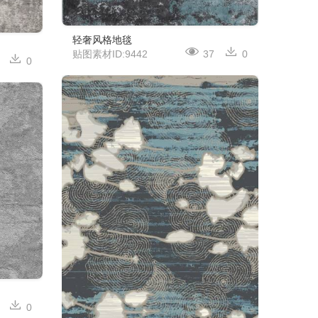
轻奢风格地毯
贴图素材ID:9442
37
0
0
0