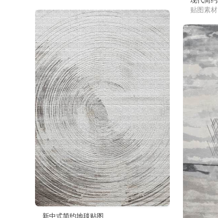
贴图素材I
新中式简约地毯贴图