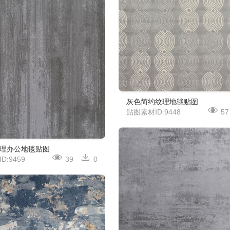
灰色简约纹理地毯贴图
贴图素材ID:9448
57
理办公地毯贴图
D:9459
39
0