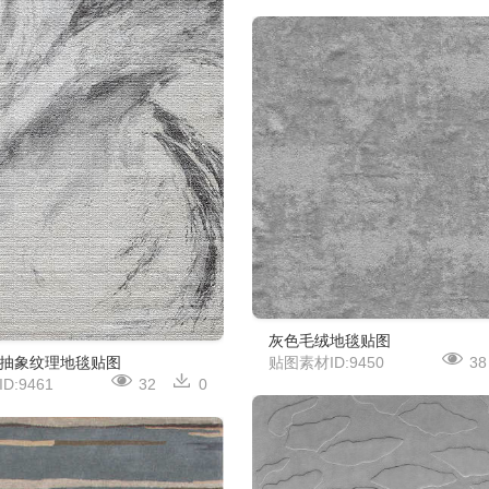
灰色毛绒地毯贴图
贴图素材ID:9450
38
抽象纹理地毯贴图
D:9461
32
0