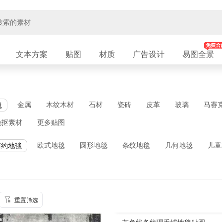
文本方案
贴图
材质
广告设计
易图全景
金属
木纹木材
石材
瓷砖
皮革
玻璃
马赛
毯
免抠素材
更多贴图
欧式地毯
圆形地毯
条纹地毯
几何地毯
儿童
简约地毯
重置筛选