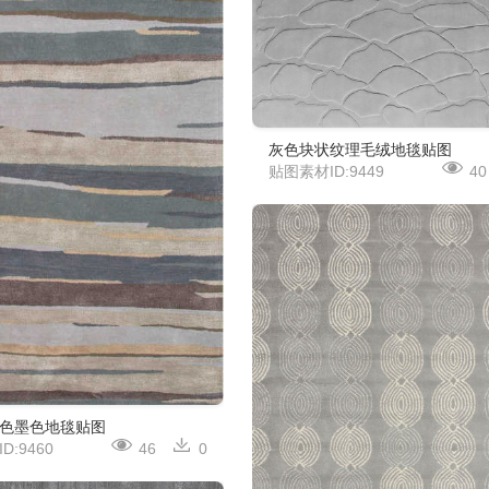
灰色块状纹理毛绒地毯贴图
贴图素材ID:9449
40
色墨色地毯贴图
D:9460
46
0