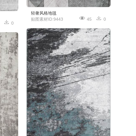
轻奢风格地毯
贴图素材ID:9443
45
0
0