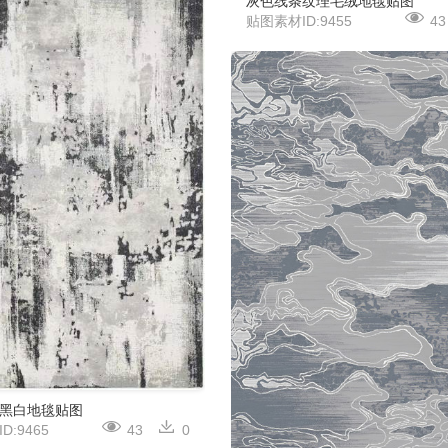
灰色线条纹理毛绒地毯贴图
贴图素材ID:9455
43
黑白地毯贴图
D:9465
43
0