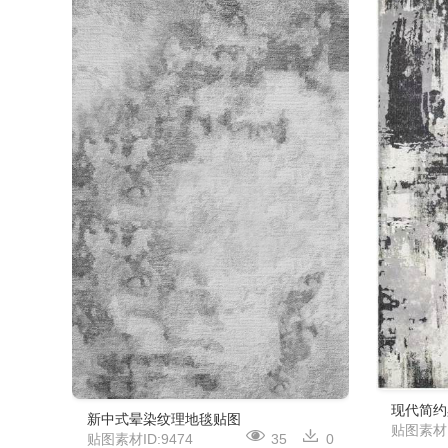
现代简约
新中式晕染纹理地毯贴图
贴图素材I
贴图素材ID:9474
35
0