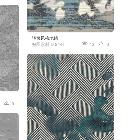
轻奢风格地毯
贴图素材ID:9441
43
0
0