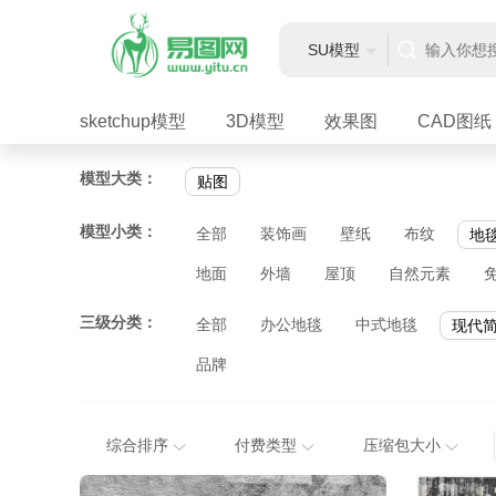
SU模型
sketchup模型
3D模型
效果图
CAD图纸
模型大类：
贴图
模型小类：
全部
装饰画
壁纸
布纹
地
地面
外墙
屋顶
自然元素
三级分类：
全部
办公地毯
中式地毯
现代
品牌
综合排序
付费类型
压缩包大小