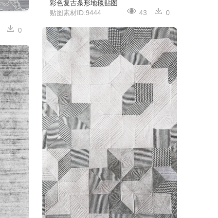
彩色复古条形地毯贴图
贴图素材ID:9444
43
0
0