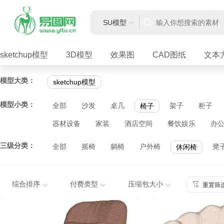
SU模型
sketchup模型
3D模型
效果图
CAD图纸
文本
模型大类：
sketchup模型
模型小类：
全部
沙发
桌几
架子
柜子
椅子
器材设备
家装
酒店空间
餐饮娱乐
办
三级分类：
全部
摇椅
躺椅
户外椅
凳
休闲椅
综合排序
付费类型
压缩包大小
重置筛