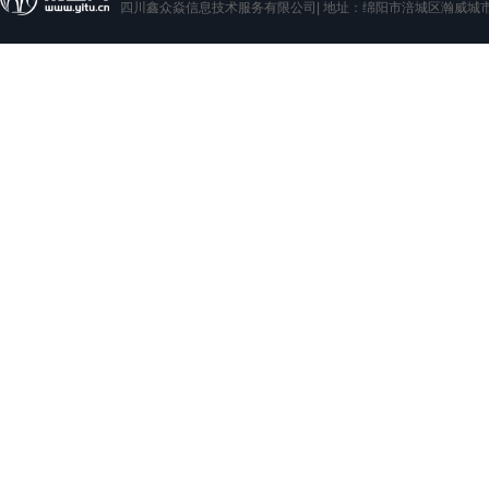
四川鑫众焱信息技术服务有限公司| 地址：绵阳市涪城区瀚威城市