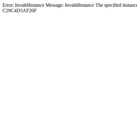
Error: InvalidInstance Message: InvalidInstance The specified ins
C29C4D5AF20F